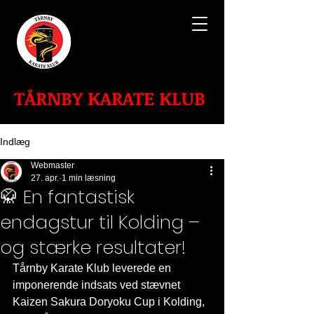
TÅRNBY KARATE KLUB
Indlæg
Webmaster
27. apr.
1 min læsning
🥋 En fantastisk
endagstur til Kolding –
og stærke resultater!
Tårnby Karate Klub leverede en 
imponerende indsats ved stævnet 
Kaizen Sakura Doryoku Cup i Kolding, 