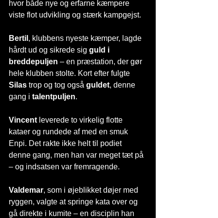
hvor både nye og erfarne kæmpere 
viste flot udvikling og stærk kampgejst.
Bertil
, klubbens nyeste kæmper, lagde 
hårdt ud og sikrede sig 
guld i 
breddepuljen
 – en præstation, der gør 
hele klubben stolte. Kort efter fulgte 
Silas
 trop og tog også 
guldet
, denne 
gang i 
talentpuljen
.
Vincent
 leverede to virkelig flotte 
kataer og rundede af med en smuk 
Enpi. Det rakte ikke helt til podiet 
denne gang, men han var meget tæt på 
– og indsatsen var fremragende.
Valdemar
, som i øjeblikket døjer med 
ryggen, valgte at springe kata over og 
gå direkte i kumite – en disciplin han 