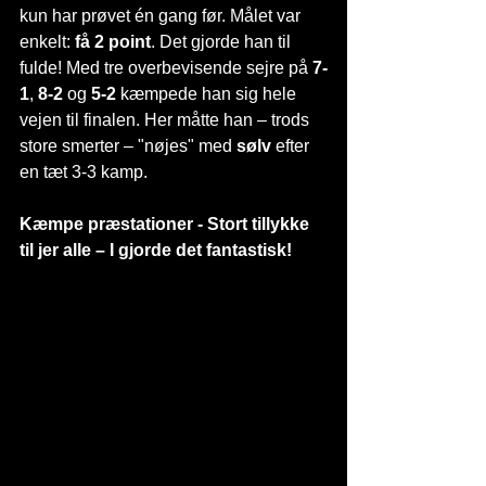
kun har prøvet én gang før. Målet var 
enkelt: 
få 2 point
. Det gjorde han til 
fulde! Med tre overbevisende sejre på 
7-
1
, 
8-2
 og 
5-2
 kæmpede han sig hele 
vejen til finalen. Her måtte han – trods 
store smerter – "nøjes" med 
sølv 
efter 
en tæt 3-3 kamp. 
Kæmpe præstationer - Stort tillykke 
til jer alle – I gjorde det fantastisk!