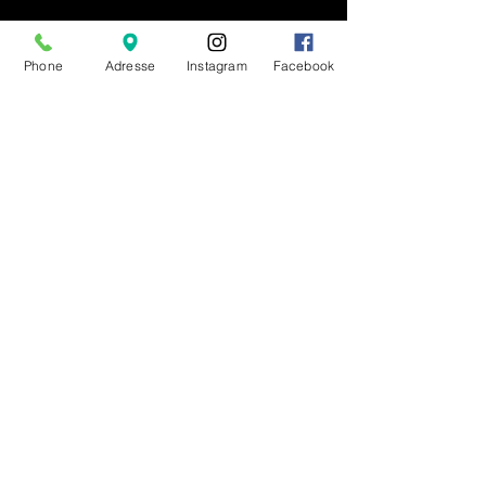
fyldt med stolthed og
stærke præstationer
Phone
Adresse
Instagram
Facebook