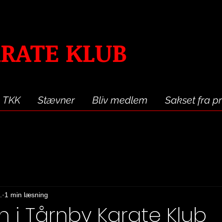
RATE KLUB
 TKK
Stævner
Bliv medlem
Sakset fra p
.
1 min læsning
n i Tårnby Karate Klub