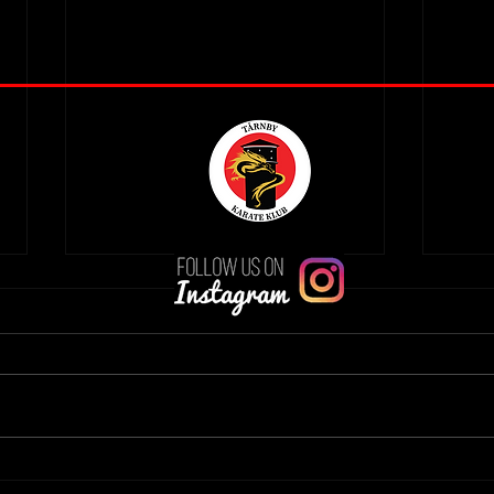
🥋 Graduering i Tårnby
🥋 E