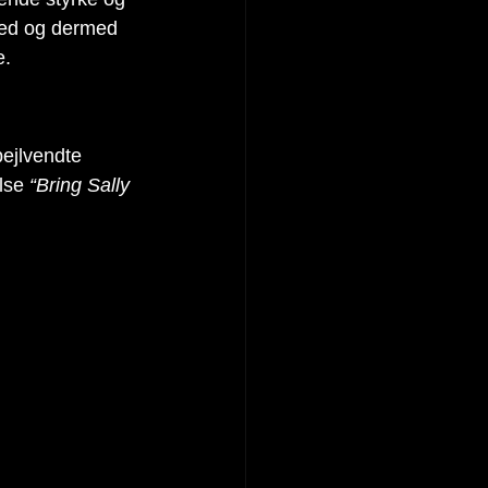
 ned og dermed 
e.
pejlvendte 
lse 
“Bring Sally 