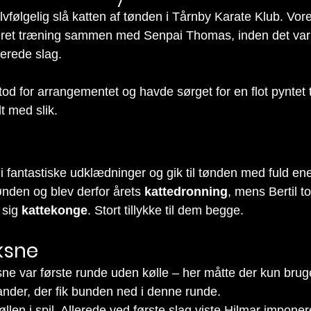
elvfølgelig slå katten af tønden i Tårnby Karate Klub. Vor
et træning sammen med Senpai Thomas, inden det var tid
erede slag.
d for arrangementet og havde sørget for en flot pyntet t
dt med slik.
 fantastiske udklædninger og gik til tønden med fuld ene
ønden og blev derfor årets 
kattedronning
, mens Bertil to
sig 
kattekonge
. Stort tillykke til dem begge.
ksne
e var første runde uden kølle – her måtte der kun brug
ander, der fik bunden ned i denne runde.
len i spil. Allerede ved første slag viste Hilmar impone