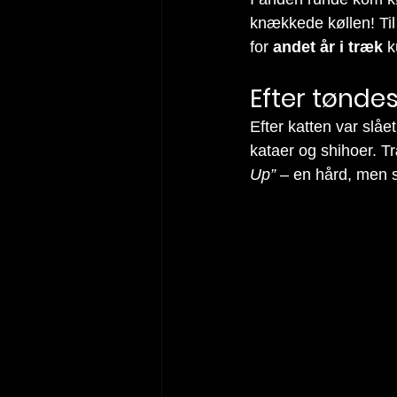
knækkede køllen! Til
for 
andet år i træk
 
Efter tønde
Efter katten var slå
kataer og shihoer. T
Up”
 – en hård, men s