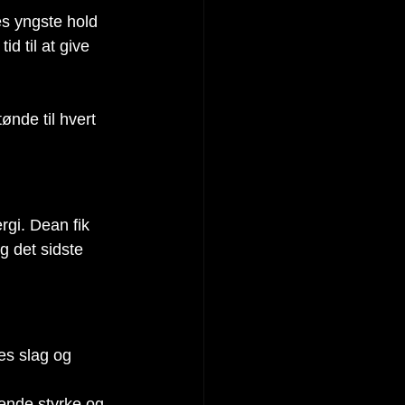
es yngste hold 
 til at give 
ønde til hvert 
rgi. Dean fik 
g det sidste 
es slag og 
rende styrke og 