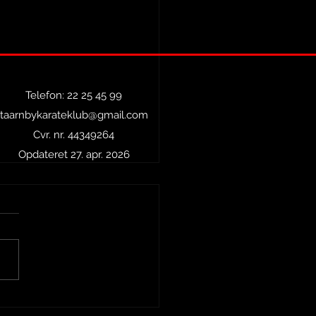
Telefon: 22 25 45 99
taarnbykarateklub@gmail.com
Cvr. nr. 44349264
Opdateret 27. apr. 2026
n fantastisk endagstur