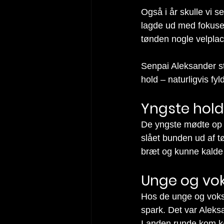
Også i år skulle vi s
lagde ud med fokuser
tønden nogle velplac
Senpai Aleksander sto
hold – naturligvis fyl
Yngste hold
De yngste mødte op i
slået bunden ud af t
bræt og kunne kalde 
Unge og vo
Hos de unge og voksn
spark. Det var Aleks
I anden runde kom køl