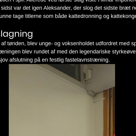
 sidst var det igen Aleksander, der slog det sidste bræt
kunne tage titlerne som både kattedronning og kattekong
slagning
et af tønden, blev unge- og voksenholdet udfordret med s
ræningen blev rundet af med den legendariske styrkeøve
jov afslutning på en festlig fastelavnstræning.