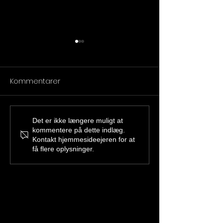
Kommentarer
🥋 Graduering i Tårnby
🥋 En fantastisk
Det er ikke længere muligt at
kommentere på dette indlæg.
Karate Klub – en dag
endagstur til K
Kontakt hjemmesideejeren for at
fyldt med stolthed og
og stærke resul
få flere oplysninger.
stærke præstationer