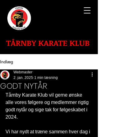
TÅRNBY KARATE KLUB
Indlæg
Webmaster
2. jan. 2025
1 min læsning
GODT NYTÅR
Tårnby Karate Klub vil gerne ønske 
alle vores følgere og medlemmer rigtig 
godt nytår og sige tak for følgeskabet i 
2024.
Vi har nydt at træne sammen hver dag i 