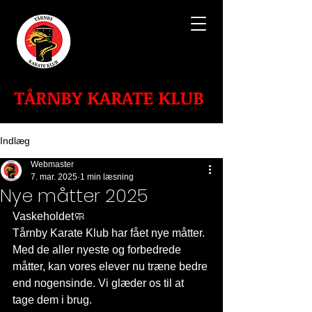
TÅRNBY KARATE KLUB
Indlæg
Webmaster
7. mar. 2025
1 min læsning
Nye måtter 2025
Vaskeholdet🧼
Tårnby Karate Klub har fået nye måtter. 
Med de aller nyeste og forbedrede 
måtter, kan vores elever nu træne bedre 
end nogensinde. Vi glæder os til at 
tage dem i brug. 