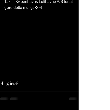
Tak til Københavns Lufthavne A/S for at 
gøre dette muligt.🙏🏼