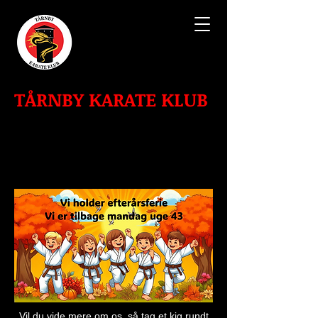
TÅRNBY KARATE KLUB
Vil du vide mere om os, så tag et kig rundt