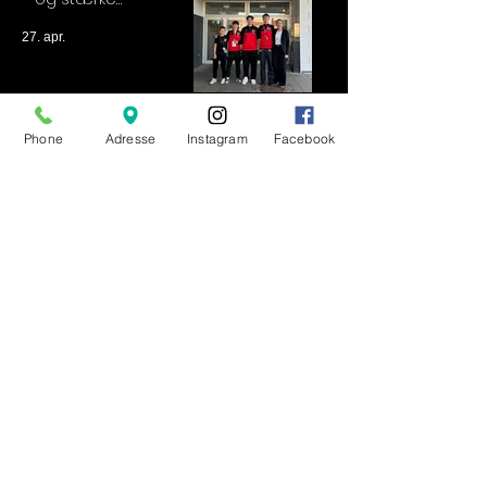
resultater!
27. apr.
Phone
Adresse
Instagram
Facebook
Tårnby Karate Klub
Englandsvej 392
Tårnbygårdsskolen
(Gymnastiksalen)
2770 Kastrup
Telefon:
22 25 45 99