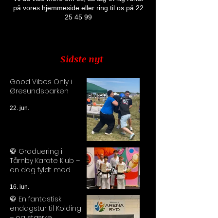
på vores hjemmeside eller ring til os på
22
25 45 99
Sidste nyt
Good Vibes Only i
Øresundsparken
22. jun.
🥋 Graduering i
Tårnby Karate Klub –
en dag fyldt med
stolthed og stærke
præstationer
16. jun.
🥋 En fantastisk
endagstur til Kolding
– og stærke